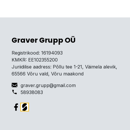
Graver Grupp OÜ
Registrikood:
16194093
KMKR:
EE102355200
Juriidilise aadress: Põllu tee 1-21, Väimela alevik,
65566 Võru vald, Võru maakond
graver.grupp@gmail.com
58938083