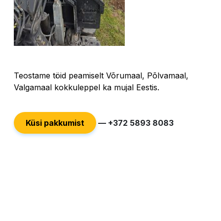
Teostame töid peamiselt Võrumaal, Põlvamaal,
Valgamaal
kokkuleppel ka mujal Eestis.
Küsi pakkumist
—
+372 5893 8083