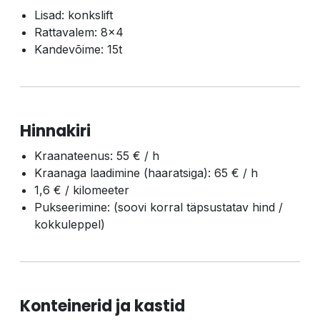
Lisad: konkslift
Rattavalem: 8×4
Kandevõime: 15t
Hinnakiri
Kraanateenus: 55 € / h
Kraanaga laadimine (haaratsiga): 65 € / h
1,6 € / kilomeeter
Pukseerimine: (soovi korral täpsustatav hind /
kokkuleppel)
Konteinerid ja kastid